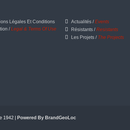
ions Légales Et Conditions
Actualités /
Events
tion /
Legal & Terms Of Use
Résistants /
Resistants
Les Projets /
The Projects
e 1942 |
Powered By BrandGeoLoc