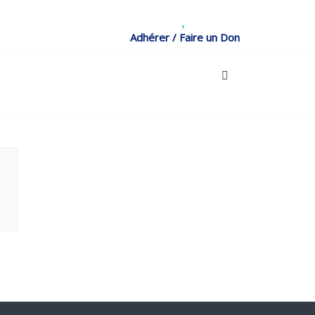
Adhérer / Faire un Don
rches
ES COMPAGNONS DU 8 NOVEMBRE 1942