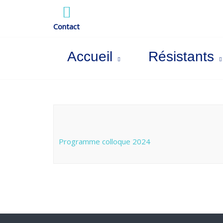
Skip
to
Contact
content
Accueil
Résistants
Programme colloque 2024
Navigation
de