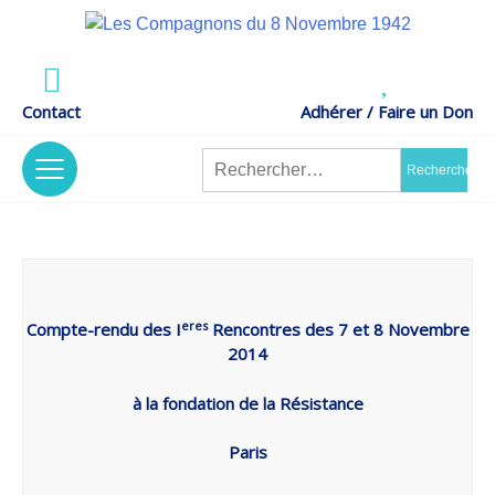
Skip
to
Actes de Résistance –
content
LES COMPAGNONS DU 8 NOVEMBRE 1942
Mémoire et Recherches
Contact
Adhérer / Faire un Don
Rechercher :
tion
/
Nos Projets
The Association
eres
Compte-rendu des I
Rencontres des 7 et 8 Novembre
2014
nt
s
/
Contrat
Code Of Ethics
à la fondation de la Résistance
D’engagement
Paris
Républicain