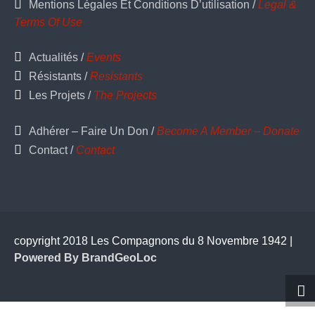
Mentions Légales Et Conditions D’utilisation /
Legal &
Terms Of Use
Actualités /
Events
Résistants /
Resistants
Les Projets /
The Projects
Adhérer – Faire Un Don /
Become A Member – Donate
Contact /
Contact
copyright 2018 Les Compagnons du 8 Novembre 1942 |
Powered By BrandGeoLoc