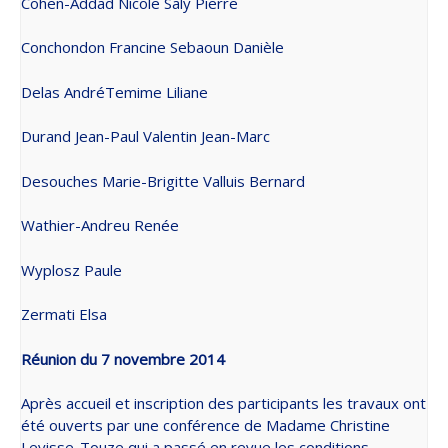
Cohen-Addad Nicole Saly Pierre
Conchondon Francine Sebaoun Danièle
Delas AndréTemime Liliane
Durand Jean-Paul Valentin Jean-Marc
Desouches Marie-Brigitte Valluis Bernard
Wathier-Andreu Renée
Wyplosz Paule
Zermati Elsa
Réunion du 7 novembre 2014
Après accueil et inscription des participants les travaux ont
été ouverts par une conférence de Madame Christine
Levisse-Touze qui a passé en revue les conditions