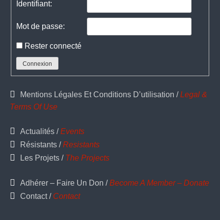
Identifiant:
Mot de passe:
Rester connecté
Connexion
Mentions Légales Et Conditions D’utilisation /
Legal &
Terms Of Use
Actualités /
Events
Résistants /
Resistants
Les Projets /
The Projects
Adhérer – Faire Un Don /
Become A Member – Donate
Contact /
Contact