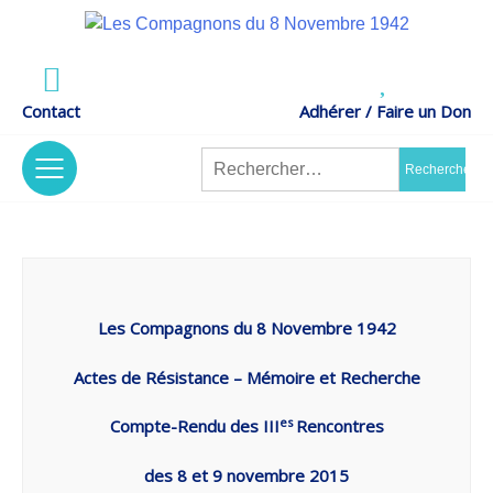
Skip
to
Actes de Résistance –
content
LES COMPAGNONS DU 8 NOVEMBRE 1942
Mémoire et Recherches
Contact
Adhérer / Faire un Don
Rechercher :
tion
/
Nos Projets
The Association
Les Compagnons du 8 Novembre 1942
Actes de Résistance – Mémoire et Recherche
nt
s
/
Contrat
Code Of Ethics
es
Compte-Rendu des III
Rencontres
D’engagement
des 8 et 9 novembre 2015
Républicain