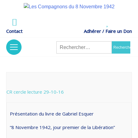
Skip
to
Actes de Résistance –
content
LES COMPAGNONS DU 8 NOVEMBRE 1942
Mémoire et Recherches
Contact
Adhérer / Faire un Don
Rechercher :
tion
/
Nos Projets
The Association
CR cercle lecture 29-10-16
nt
s
/
Contrat
Code Of Ethics
Présentation du livre de ​Gabriel Esquer
D’engagement
“​8 Novembre 1942, jour premier de la Libération”
Républicain