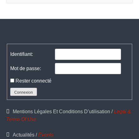
Navigation
de
l’article
Identifiant:
Mot de passe:
Rester connecté
Connexion
Mentions Légales Et Conditions D’utilisation /
Legal &
Terms Of Use
Actualités /
Events