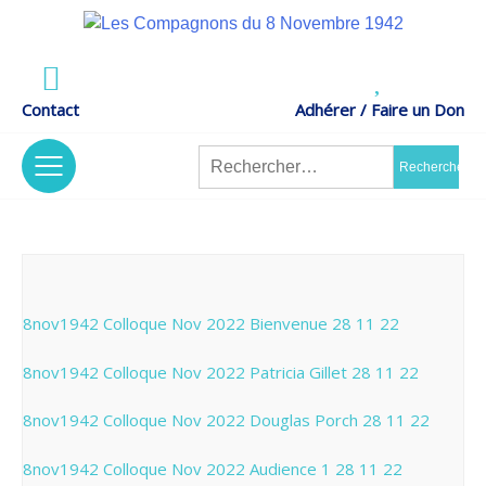
Skip
to
Actes de Résistance –
content
LES COMPAGNONS DU 8 NOVEMBRE 1942
Mémoire et Recherches
Contact
Adhérer / Faire un Don
Rechercher :
tion
/
Nos Projets
The Association
8nov1942 Colloque Nov 2022 Bienvenue 28 11 22
8nov1942 Colloque Nov 2022 Patricia Gillet 28 11 22
nt
s
/
Contrat
Code Of Ethics
8nov1942 Colloque Nov 2022 Douglas Porch 28 11 22
D’engagement
8nov1942 Colloque Nov 2022 Audience 1 28 11 22
Républicain