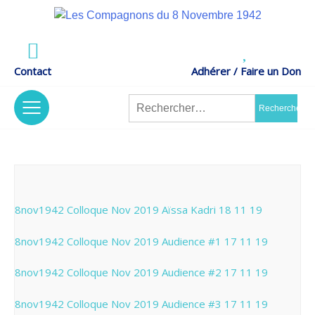
Skip
to
Actes de Résistance –
content
LES COMPAGNONS DU 8 NOVEMBRE 1942
Mémoire et Recherches
Contact
Adhérer / Faire un Don
Rechercher :
tion
/
Nos Projets
The Association
8nov1942 Colloque Nov 2019 Aïssa Kadri 18 11 19
8nov1942 Colloque Nov 2019 Audience #1 17 11 19
nt
s
/
Contrat
Code Of Ethics
8nov1942 Colloque Nov 2019 Audience #2 17 11 19
D’engagement
8nov1942 Colloque Nov 2019 Audience #3 17 11 19
Républicain