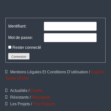
Navigation
de
l’article
Identifiant:
Mot de passe:
Rester connecté
Connexion
Mentions Légales Et Conditions D’utilisation /
Legal &
Terms Of Use
Actualités /
Events
Résistants /
Resistants
Les Projets /
The Projects